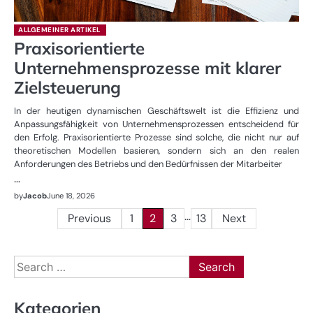
ALLGEMEINER ARTIKEL
Praxisorientierte
Unternehmensprozesse mit klarer
Zielsteuerung
In der heutigen dynamischen Geschäftswelt ist die Effizienz und
Anpassungsfähigkeit von Unternehmensprozessen entscheidend für
den Erfolg. Praxisorientierte Prozesse sind solche, die nicht nur auf
theoretischen Modellen basieren, sondern sich an den realen
Anforderungen des Betriebs und den Bedürfnissen der Mitarbeiter
…
by
Jacob
June 18, 2026
…
Posts
Previous
1
2
3
13
Next
pagination
Search
for:
Kategorien