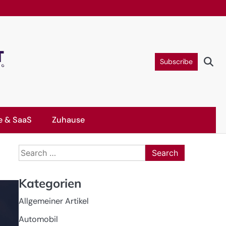
Subscribe
e & SaaS
Zuhause
Search
for:
Kategorien
Allgemeiner Artikel
Automobil