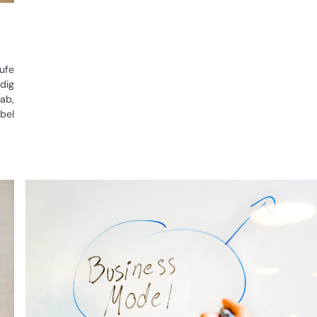
ufe
dig
ab,
ibel