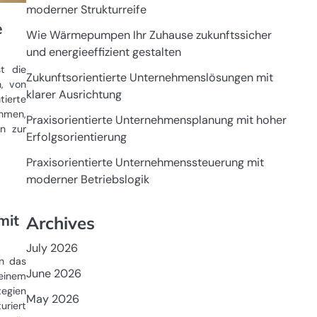
moderner Strukturreife
e
Wie Wärmepumpen Ihr Zuhause zukunftssicher
und energieeffizient gestalten
st die
Zukunftsorientierte Unternehmenslösungen mit
n, von
klarer Ausrichtung
erte
hmen,
Praxisorientierte Unternehmensplanung mit hoher
n zur
Erfolgsorientierung
Praxisorientierte Unternehmenssteuerung mit
moderner Betriebslogik
mit
Archives
July 2026
rn das
June 2026
einem
tegien
May 2026
uriert