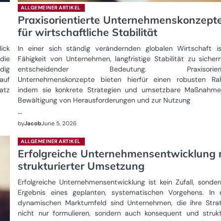
ALLGEMEINER ARTIKEL
Praxisorientierte Unternehmenskonzept
für wirtschaftliche Stabilität
ick
In einer sich ständig verändernden globalen Wirtschaft i
die
Fähigkeit von Unternehmen, langfristige Stabilität zu sicher
dig
entscheidender Bedeutung. Praxisorienti
auf
Unternehmenskonzepte bieten hierfür einen robusten Ra
satz
indem sie konkrete Strategien und umsetzbare Maßnahme
Bewältigung von Herausforderungen und zur Nutzung
…
by
Jacob
June 5, 2026
ALLGEMEINER ARTIKEL
Erfolgreiche Unternehmensentwicklung 
strukturierter Umsetzung
Erfolgreiche Unternehmensentwicklung ist kein Zufall, sonde
Ergebnis eines geplanten, systematischen Vorgehens. In 
dynamischen Marktumfeld sind Unternehmen, die ihre Stra
nicht nur formulieren, sondern auch konsequent und strukt