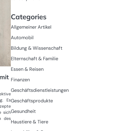
Categories
Allgemeiner Artikel
Automobil
Bildung & Wissenschaft
Elternschaft & Familie
Essen & Reisen
mit
Finanzen
Geschäftsdienstleistungen
ektive
g. Es
Geschäftsprodukte
nzepte
Gesundheit
e sich
n des
Haustiere & Tiere