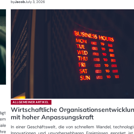
by
Jacob
July 3, 2026
ALLGEMEINER ARTIKEL
Wirtschaftliche Organisationsentwicklu
ägt
mit hoher Anpassungskraft
nem
ale
In einer Geschäftswelt, die von schnellem Wandel, technolog
hre
Innovationen und unvorhersehbaren Ereignissen geprägt ist