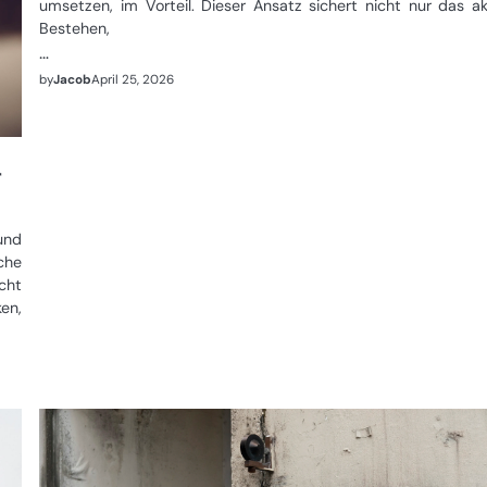
umsetzen, im Vorteil. Dieser Ansatz sichert nicht nur das ak
Bestehen,
…
by
Jacob
April 25, 2026
r
und
che
cht
en,