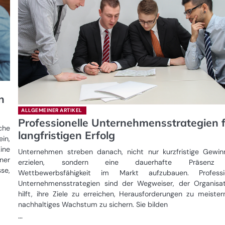
n
ALLGEMEINER ARTIKEL
Professionelle Unternehmensstrategien 
che
langfristigen Erfolg
in,
ine
Unternehmen streben danach, nicht nur kurzfristige Gewi
ner
erzielen, sondern eine dauerhafte Präsenz
sse,
Wettbewerbsfähigkeit im Markt aufzubauen. Professio
Unternehmensstrategien sind der Wegweiser, der Organisa
hilft, ihre Ziele zu erreichen, Herausforderungen zu meiste
nachhaltiges Wachstum zu sichern. Sie bilden
…