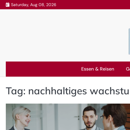
Skip
Saturday, Aug 08, 2026
to
content
Essen & Reisen
G
Tag:
nachhaltiges wachst