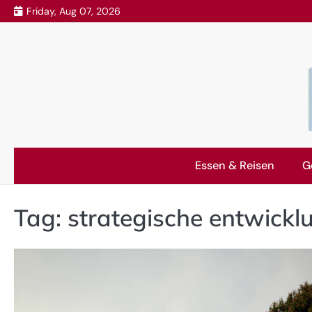
Skip
Friday, Aug 07, 2026
to
content
Essen & Reisen
G
Tag:
strategische entwickl