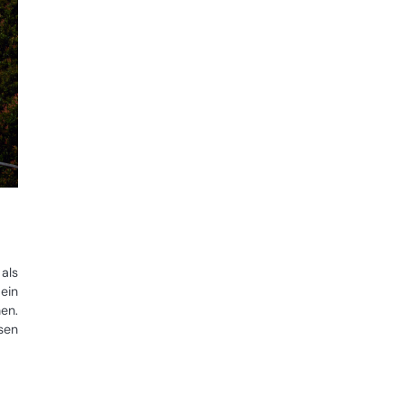
 als
ein
en.
sen