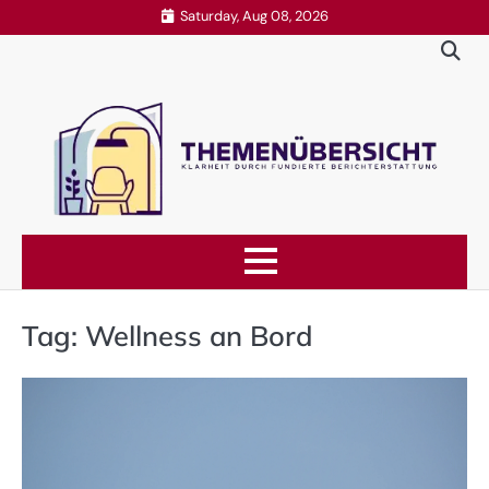
Skip
Saturday, Aug 08, 2026
to
content
Tag:
Wellness an Bord