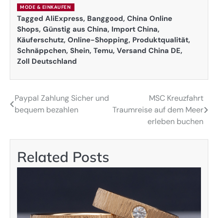
MODE & EINKAUFEN
Tagged
AliExpress
,
Banggood
,
China Online
Shops
,
Günstig aus China
,
Import China
,
Käuferschutz
,
Online-Shopping
,
Produktqualität
,
Schnäppchen
,
Shein
,
Temu
,
Versand China DE
,
Zoll Deutschland
Paypal Zahlung Sicher und
MSC Kreuzfahrt
Post
bequem bezahlen
Traumreise auf dem Meer
navigation
erleben buchen
Related Posts