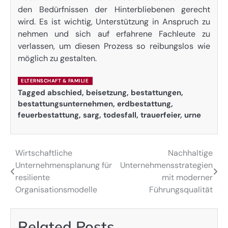
den Bedürfnissen der Hinterbliebenen gerecht
wird. Es ist wichtig, Unterstützung in Anspruch zu
nehmen und sich auf erfahrene Fachleute zu
verlassen, um diesen Prozess so reibungslos wie
möglich zu gestalten.
ELTERNSCHAFT & FAMILIE
Tagged
abschied
,
beisetzung
,
bestattungen
,
bestattungsunternehmen
,
erdbestattung
,
feuerbestattung
,
sarg
,
todesfall
,
trauerfeier
,
urne
Wirtschaftliche
Nachhaltige
Post
Unternehmensplanung für
Unternehmensstrategien
navigation
resiliente
mit moderner
Organisationsmodelle
Führungsqualität
Related Posts