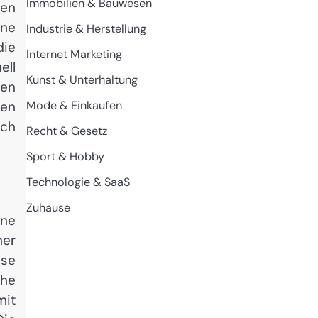
Immobilien & Bauwesen
zen
ine
Industrie & Herstellung
die
Internet Marketing
ell
Kunst & Unterhaltung
cen
Mode & Einkaufen
zen
uch
Recht & Gesetz
Sport & Hobby
Technologie & SaaS
Zuhause
ine
ner
sse
che
mit