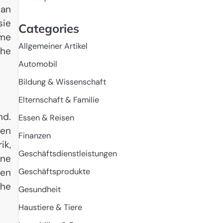
man
sie
Categories
eme
Allgemeiner Artikel
che
Automobil
Bildung & Wissenschaft
Elternschaft & Familie
nd.
Essen & Reisen
men
Finanzen
ik,
Geschäftsdienstleistungen
ine
ren
Geschäftsprodukte
che
Gesundheit
Haustiere & Tiere