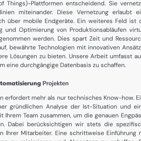
t of Things)-Plattformen entscheidend. Sie vernet
inien miteinander. Diese Vernetzung erlaubt e
h über mobile Endgeräte. Ein weiteres Feld ist 
ung und Optimierung von Produktionsabläufen virtu
rgenommen werden. Dies spart Zeit und Ressour
auf, bewährte Technologien mit innovativen Ansät
ere Lösungen zu bieten. Unsere Arbeit umfasst a
m eine durchgängige Datenbasis zu schaffen.
utomatisierung
Projekten
en erfordert mehr als nur technisches Know-how. E
ner gründlichen Analyse der Ist-Situation und ei
ng mit Ihrem Team zusammen, um die genauen Engpä
en. Dabei berücksichtigen wir stets die spezifis
 Ihrer Mitarbeiter. Eine schrittweise Einführung 