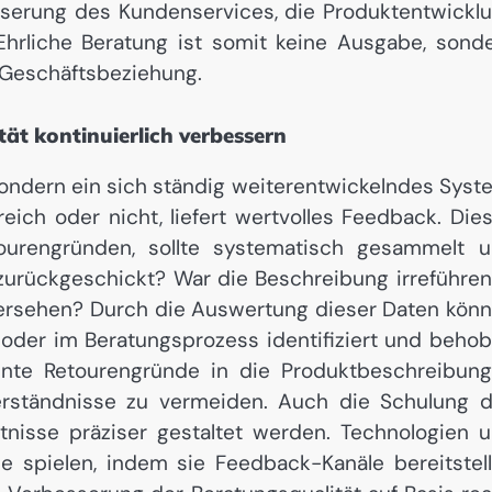
serung des Kundenservices, die Produktentwickl
 Ehrliche Beratung ist somit keine Ausgabe, sond
e Geschäftsbeziehung.
ät kontinuierlich verbessern
 sondern ein sich ständig weiterentwickelndes Syst
eich oder nicht, liefert wertvolles Feedback. Die
urengründen, sollte systematisch gesammelt 
zurückgeschickt? War die Beschreibung irreführe
übersehen? Durch die Auswertung dieser Daten kön
oder im Beratungsprozess identifiziert und beho
nnte Retourengründe in die Produktbeschreibun
rständnisse zu vermeiden. Auch die Schulung 
nisse präziser gestaltet werden. Technologien 
le spielen, indem sie Feedback-Kanäle bereitstel