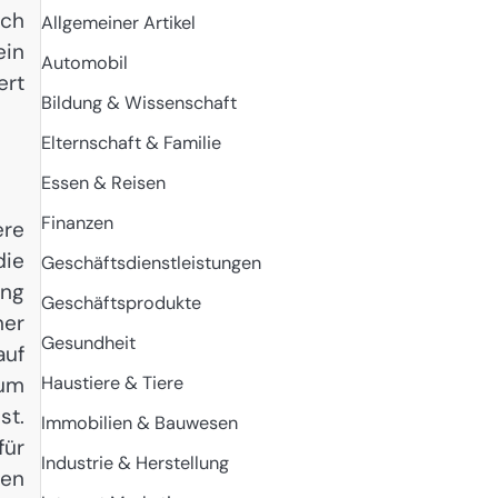
ich
Allgemeiner Artikel
ein
Automobil
ert
Bildung & Wissenschaft
Elternschaft & Familie
Essen & Reisen
Finanzen
ere
die
Geschäftsdienstleistungen
ung
Geschäftsprodukte
ner
Gesundheit
auf
aum
Haustiere & Tiere
st.
Immobilien & Bauwesen
ür
Industrie & Herstellung
ten