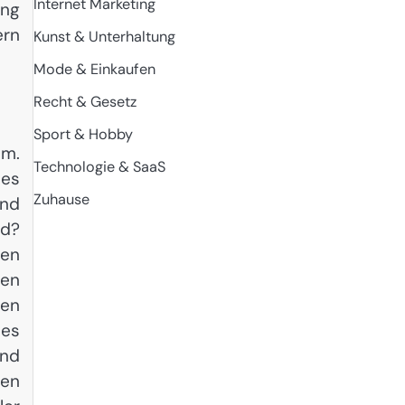
Internet Marketing
ung
ern
Kunst & Unterhaltung
Mode & Einkaufen
Recht & Gesetz
Sport & Hobby
em.
Technologie & SaaS
ses
Zuhause
und
nd?
nen
ben
gen
des
und
len