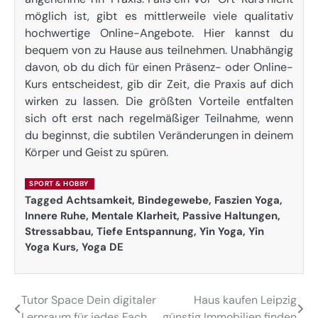
möglich ist, gibt es mittlerweile viele qualitativ
hochwertige Online-Angebote. Hier kannst du
bequem von zu Hause aus teilnehmen. Unabhängig
davon, ob du dich für einen Präsenz- oder Online-
Kurs entscheidest, gib dir Zeit, die Praxis auf dich
wirken zu lassen. Die größten Vorteile entfalten
sich oft erst nach regelmäßiger Teilnahme, wenn
du beginnst, die subtilen Veränderungen in deinem
Körper und Geist zu spüren.
SPORT & HOBBY
Tagged
Achtsamkeit
,
Bindegewebe
,
Faszien Yoga
,
Innere Ruhe
,
Mentale Klarheit
,
Passive Haltungen
,
Stressabbau
,
Tiefe Entspannung
,
Yin Yoga
,
Yin
Yoga Kurs
,
Yoga DE
Tutor Space Dein digitaler
Haus kaufen Leipzig
Post
Lernraum für jedes Fach
günstig Immobilien finden