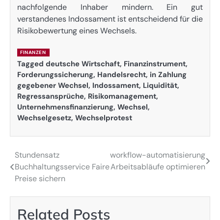
nachfolgende Inhaber mindern. Ein gut
verstandenes Indossament ist entscheidend für die
Risikobewertung eines Wechsels.
FINANZEN
Tagged
deutsche Wirtschaft
,
Finanzinstrument
,
Forderungssicherung
,
Handelsrecht
,
in Zahlung
gegebener Wechsel
,
Indossament
,
Liquidität
,
Regressansprüche
,
Risikomanagement
,
Unternehmensfinanzierung
,
Wechsel
,
Wechselgesetz
,
Wechselprotest
Stundensatz
workflow-automatisierung
Post
Buchhaltungsservice Faire
Arbeitsabläufe optimieren
navigation
Preise sichern
Related Posts