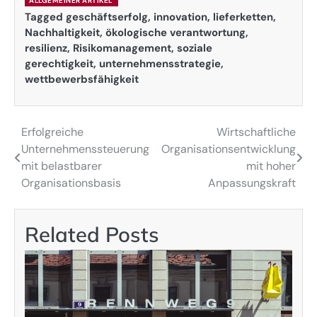
ALLGEMEINER ARTIKEL
Tagged
geschäftserfolg
,
innovation
,
lieferketten
,
Nachhaltigkeit
,
ökologische verantwortung
,
resilienz
,
Risikomanagement
,
soziale
gerechtigkeit
,
unternehmensstrategie
,
wettbewerbsfähigkeit
Erfolgreiche
Wirtschaftliche
Post
Unternehmenssteuerung
Organisationsentwicklung
navigation
mit belastbarer
mit hoher
Organisationsbasis
Anpassungskraft
Related Posts