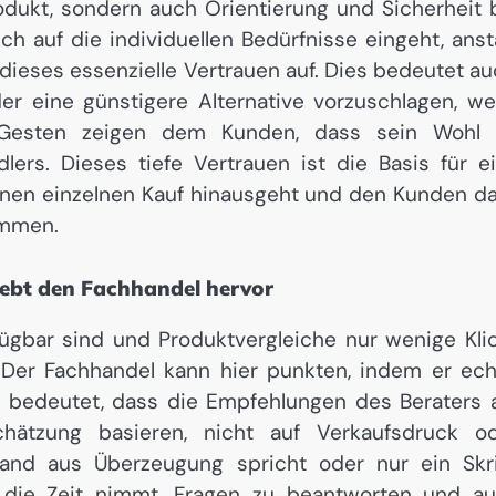
rodukt, sondern auch Orientierung und Sicherheit 
ich auf die individuellen Bedürfnisse eingeht, anst
 dieses essenzielle Vertrauen auf. Dies bedeutet au
er eine günstigere Alternative vorzuschlagen, w
 Gesten zeigen dem Kunden, dass sein Wohl 
lers. Dieses tiefe Vertrauen ist die Basis für e
einen einzelnen Kauf hinausgeht und den Kunden d
ommen.
hebt den Fachhandel hervor
erfügbar sind und Produktvergleiche nur wenige Kli
t. Der Fachhandel kann hier punkten, indem er ech
ät bedeutet, dass die Empfehlungen des Beraters 
hätzung basieren, nicht auf Verkaufsdruck o
mand aus Überzeugung spricht oder nur ein Skr
ch die Zeit nimmt, Fragen zu beantworten und a